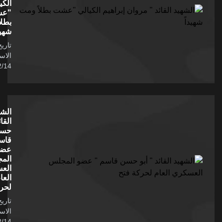
الكيالي
"عشت
بطلاً ومت
شهيداً
تاريخ
الاستشهاد /
1988/02/14
الشهيد
القائد " أبو
حسن
قاسم "
عضو
المجلس
العسكري
العام
لحركة فتح
تاريخ
الاستشهاد /
1988/02/14