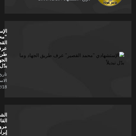
الإستشهادي
"محمد
القصير"
عرف
طريق
الجهاد وما
بدّل تبديلاً
تاريخ
الاستشهاد /
2008/02/18
الشهيد
القائد "
مروان
إبراهيم