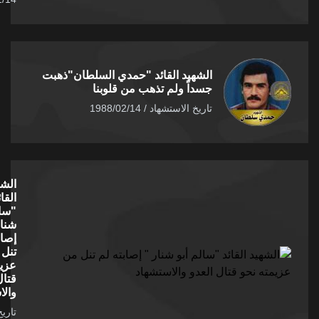
الشهيد القائد "حمدي السلطان"ذهبت
جسداً ولم تذهب من قلوبنا
تاريخ الاستشهاد / 1988/02/14
الشهيد
القائد
"سالم أبو
شنار "
إصابته لم
تنل من
عزيمته نحو
قتال العدو
والاستشهاد
تاريخ